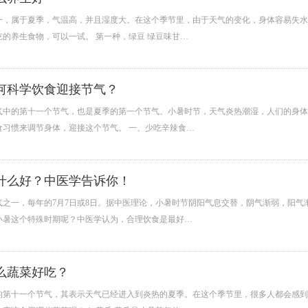
一，属于夏季，气温高，并且湿度大。在这个季节里，由于天气的变化，身体容易失水
的养生食物，可以一试。 第一种，绿豆 绿豆味甘…
何科学饮食迎接节气？
气中的第十一个节气，也是夏季的第一个节气。小暑时节，天气炎热潮湿，人们的身体
食习惯来调节身体，迎接这个节气。 一、少吃辛辣食…
什么好？中医学告诉你！
气之一，每年的7月7日或8日。据中医理论，小暑时节阴阳气息交替，阴气渐弱，阳
小暑这个特殊时期呢？中医学认为，合理饮食是最好…
么蔬菜好吃？
的第十一个节气，其表示天气已经进入到炎热的夏季。在这个季节里，很多人都会感到