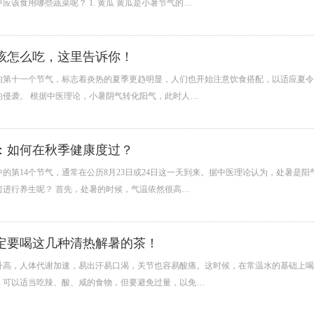
应该食用哪些蔬菜呢？ 1. 黄瓜 黄瓜是小暑节气的…
该怎么吃，这里告诉你！
的第十一个节气，标志着炎热的夏季更趋明显，人们也开始注意饮食搭配，以适应夏令
的侵袭。 根据中医理论，小暑阴气转化阳气，此时人…
：如何在秋季健康度过？
的第14个节气，通常在公历8月23日或24日这一天到来。据中医理论认为，处暑是
何进行养生呢？ 首先，处暑的时候，气温依然很高…
定要喝这几种清热解暑的茶！
升高，人体代谢加速，易出汗易口渴，关节也容易酸痛。这时候，在常温水的基础上喝
，可以适当吃辣、酸、咸的食物，但要避免过量，以免…