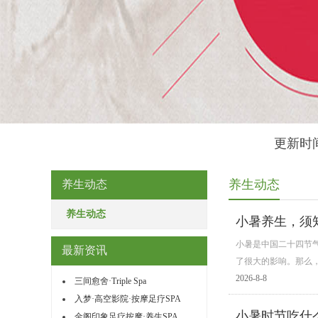
更新时间
养生动态
养生动态
养生动态
小暑养生，须
小暑是中国二十四节
最新资讯
了很大的影响。那么
2026-8-8
三间愈舍·Triple Spa
入梦·高空影院·按摩足疗SPA
小暑时节吃什
金阁印象足疗按摩·养生SPA