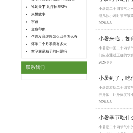
逸足天下·足疗按摩SPA
小暑是二十四节气之
康悦故事
绍几款小暑时节应该吃
寜盈
2026-8-8
金色印象
孕囊发育缓慢怎么回事怎么办
小暑来临，如
怀孕二个月孕囊有多大
小暑是中国二十四节
空孕囊是精子的问题吗
们应该通过正确的饮
2026-8-8
联系我们
小暑到了，吃
小暑是农历二十四节
养身体，让身体度过
2026-8-8
小暑季节吃什
小暑是二十四节气中