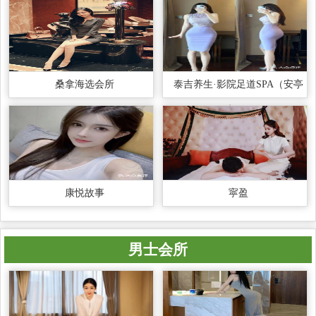
桑拿海选会所
泰吉养生·影院足道SPA（安亭
店）
康悦故事
寜盈
男士会所