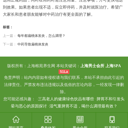
选用正规药品，同时在用药时需注意用量、注意事项，方可更快地达
到效果。如果患者出现不适，应立即停药，并及时就医治疗。希望广
大家长和患者朋友能够对中药治疗有更全面的了解。
标签：
上一篇：
每年都扁桃体发炎，怎么调理？
下一篇：
中药导致扁桃体发炎
版权所有：上海榕苑养生网 本站关键词：
上海男士会所
上海SPA
51La
免责声明：站内内容如有侵权请与我们联系，本站不承担由此引起的
法律责任。严禁发布违法违规以及低俗的言论内容，一经发现一律删
除。
您可能还感兴趣： ·
三高老人的健康绿色饮品有哪些
·
脾胃不和引发头
晕与恶心的原因探讨
·
湿气重脾胃不适，喝什么调理最有效？
网站首页
桑拿休闲
男士会所
联系我们