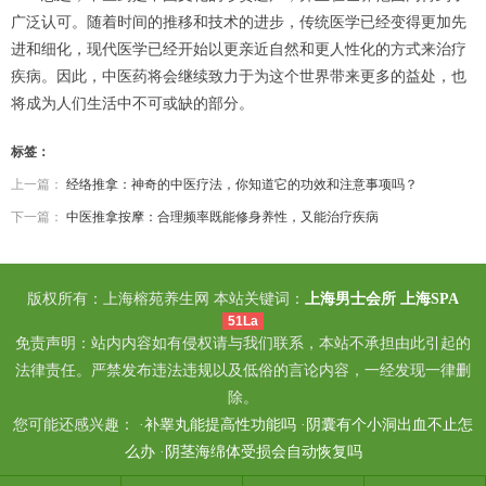
广泛认可。随着时间的推移和技术的进步，传统医学已经变得更加先
进和细化，现代医学已经开始以更亲近自然和更人性化的方式来治疗
疾病。因此，中医药将会继续致力于为这个世界带来更多的益处，也
将成为人们生活中不可或缺的部分。
标签：
上一篇：
经络推拿：神奇的中医疗法，你知道它的功效和注意事项吗？
下一篇：
中医推拿按摩：合理频率既能修身养性，又能治疗疾病
版权所有：上海榕苑养生网 本站关键词：
上海男士会所
上海SPA
51La
免责声明：站内内容如有侵权请与我们联系，本站不承担由此引起的
法律责任。严禁发布违法违规以及低俗的言论内容，一经发现一律删
除。
您可能还感兴趣： ·
补睾丸能提高性功能吗
·
阴囊有个小洞出血不止怎
么办
·
阴茎海绵体受损会自动恢复吗