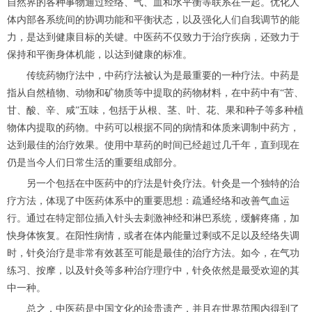
自然界的各种事物通过经络、气、血和水平衡等联系在一起。优化人
体内部各系统间的协调功能和平衡状态，以及强化人们自我调节的能
力，是达到健康目标的关键。中医药不仅致力于治疗疾病，还致力于
保持和平衡身体机能，以达到健康的标准。
传统药物疗法中，中药疗法被认为是最重要的一种疗法。中药是
指从自然植物、动物和矿物质等中提取的药物材料，在中药中有“苦、
甘、酸、辛、咸”五味，包括于从根、茎、叶、花、果和种子等多种植
物体内提取的药物。中药可以根据不同的病情和体质来调制中药方，
达到最佳的治疗效果。使用中草药的时间已经超过几千年，直到现在
仍是当今人们日常生活的重要组成部分。
另一个包括在中医药中的疗法是针灸疗法。针灸是一个独特的治
疗方法，体现了中医药体系中的重要思想：疏通经络和改善气血运
行。通过在特定部位插入针头去刺激神经和淋巴系统，缓解疼痛，加
快身体恢复。在阳性病情，或者在体内能量过剩或不足以及经络失调
时，针灸治疗是非常有效甚至可能是最佳的治疗方法。如今，在气功
练习、按摩，以及针灸等多种治疗理疗中，针灸依然是最受欢迎的其
中一种。
总之，中医药是中国文化的珍贵遗产，并且在世界范围内得到了