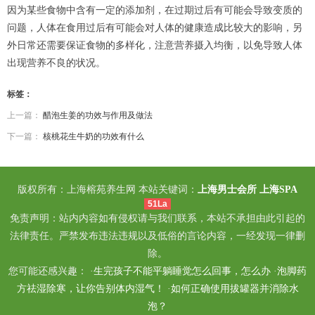
因为某些食物中含有一定的添加剂，在过期过后有可能会导致变质的
问题，人体在食用过后有可能会对人体的健康造成比较大的影响，另
外日常还需要保证食物的多样化，注意营养摄入均衡，以免导致人体
出现营养不良的状况。
标签：
上一篇：
醋泡生姜的功效与作用及做法
下一篇：
核桃花生牛奶的功效有什么
版权所有：上海榕苑养生网 本站关键词：
上海男士会所
上海SPA
51La
免责声明：站内内容如有侵权请与我们联系，本站不承担由此引起的
法律责任。严禁发布违法违规以及低俗的言论内容，一经发现一律删
除。
您可能还感兴趣： ·
生完孩子不能平躺睡觉怎么回事，怎么办
·
泡脚药
方祛湿除寒，让你告别体内湿气！
·
如何正确使用拔罐器并消除水
泡？